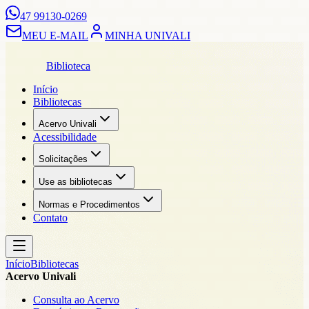
47 99130-0269
MEU E-MAIL
MINHA UNIVALI
Biblioteca
Início
Bibliotecas
Acervo Univali
Acessibilidade
Solicitações
Use as bibliotecas
Normas e Procedimentos
Contato
Início
Bibliotecas
Acervo Univali
Consulta ao Acervo