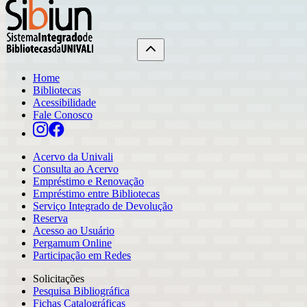
Home
Bibliotecas
Acessibilidade
Fale Conosco
Acervo da Univali
Consulta ao Acervo
Empréstimo e Renovação
Empréstimo entre Bibliotecas
Serviço Integrado de Devolução
Reserva
Acesso ao Usuário
Pergamum Online
Participação em Redes
Solicitações
Pesquisa Bibliográfica
Fichas Catalográficas