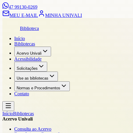
47 99130-0269
MEU E-MAIL
MINHA UNIVALI
Biblioteca
Início
Bibliotecas
Acervo Univali
Acessibilidade
Solicitações
Use as bibliotecas
Normas e Procedimentos
Contato
Início
Bibliotecas
Acervo Univali
Consulta ao Acervo