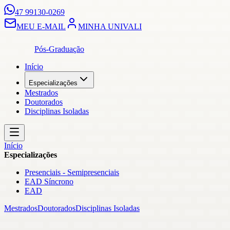
47 99130-0269
MEU E-MAIL
MINHA UNIVALI
Pós-Graduação
Início
Especializações
Mestrados
Doutorados
Disciplinas Isoladas
Início
Especializações
Presenciais - Semipresenciais
EAD Síncrono
EAD
Mestrados
Doutorados
Disciplinas Isoladas