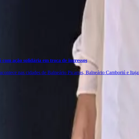
om ação solidária em troca de ingressos
acontece nas cidades de Balneário Piçarras, Balneário Camboriú e Itajaí