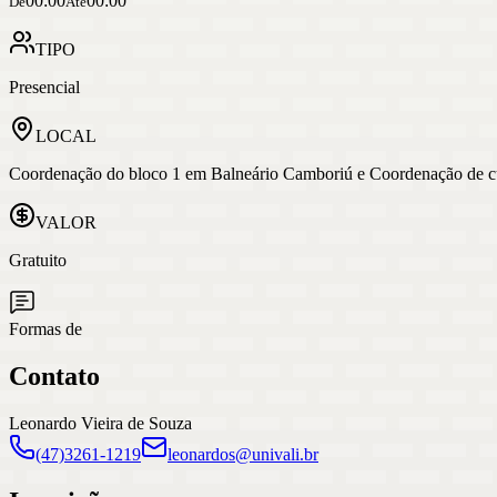
00:00
00:00
De
Até
TIPO
Presencial
LOCAL
Coordenação do bloco 1 em Balneário Camboriú e Coordenação de cu
VALOR
Gratuito
Formas de
Contato
Leonardo Vieira de Souza
(47)3261-1219
leonardos@univali.br