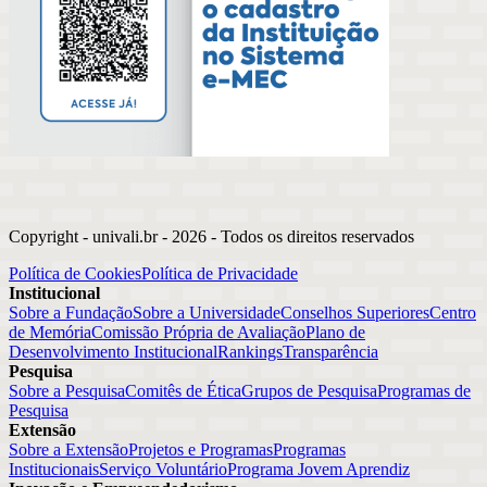
Copyright - univali.br -
2026
- Todos os direitos reservados
Política de Cookies
Política de Privacidade
Institucional
Sobre a Fundação
Sobre a Universidade
Conselhos Superiores
Centro
de Memória
Comissão Própria de Avaliação
Plano de
Desenvolvimento Institucional
Rankings
Transparência
Pesquisa
Sobre a Pesquisa
Comitês de Ética
Grupos de Pesquisa
Programas de
Pesquisa
Extensão
Sobre a Extensão
Projetos e Programas
Programas
Institucionais
Serviço Voluntário
Programa Jovem Aprendiz