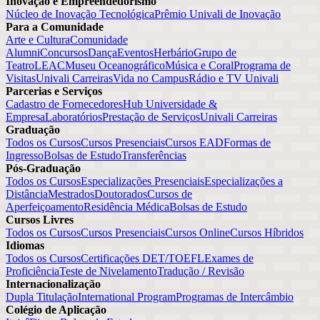
Inovação e Empreendedorismo
Núcleo de Inovação Tecnológica
Prêmio Univali de Inovação
Para a Comunidade
Arte e Cultura
Comunidade
Alumni
Concursos
Dança
Eventos
Herbário
Grupo de
Teatro
LEAC
Museu Oceanográfico
Música e Coral
Programa de
Visitas
Univali Carreiras
Vida no Campus
Rádio e TV Univali
Parcerias e Serviços
Cadastro de Fornecedores
Hub Universidade &
Empresa
Laboratórios
Prestação de Serviços
Univali Carreiras
Graduação
Todos os Cursos
Cursos Presenciais
Cursos EAD
Formas de
Ingresso
Bolsas de Estudo
Transferências
Pós-Graduação
Todos os Cursos
Especializações Presenciais
Especializações a
Distância
Mestrados
Doutorados
Cursos de
Aperfeiçoamento
Residência Médica
Bolsas de Estudo
Cursos Livres
Todos os Cursos
Cursos Presenciais
Cursos Online
Cursos Híbridos
Idiomas
Todos os Cursos
Certificações DET/TOEFL
Exames de
Proficiência
Teste de Nivelamento
Tradução / Revisão
Internacionalização
Dupla Titulação
International Program
Programas de Intercâmbio
Colégio de Aplicação