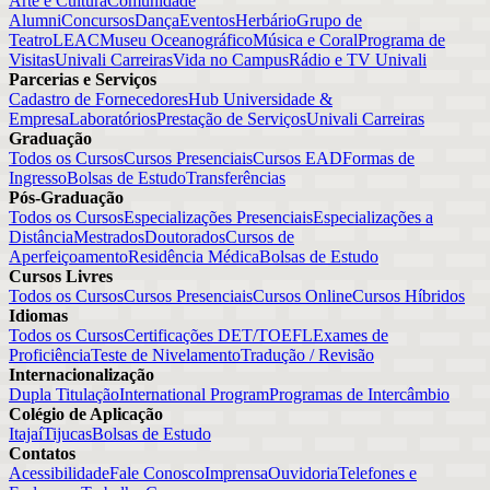
Arte e Cultura
Comunidade
Alumni
Concursos
Dança
Eventos
Herbário
Grupo de
Teatro
LEAC
Museu Oceanográfico
Música e Coral
Programa de
Visitas
Univali Carreiras
Vida no Campus
Rádio e TV Univali
Parcerias e Serviços
Cadastro de Fornecedores
Hub Universidade &
Empresa
Laboratórios
Prestação de Serviços
Univali Carreiras
Graduação
Todos os Cursos
Cursos Presenciais
Cursos EAD
Formas de
Ingresso
Bolsas de Estudo
Transferências
Pós-Graduação
Todos os Cursos
Especializações Presenciais
Especializações a
Distância
Mestrados
Doutorados
Cursos de
Aperfeiçoamento
Residência Médica
Bolsas de Estudo
Cursos Livres
Todos os Cursos
Cursos Presenciais
Cursos Online
Cursos Híbridos
Idiomas
Todos os Cursos
Certificações DET/TOEFL
Exames de
Proficiência
Teste de Nivelamento
Tradução / Revisão
Internacionalização
Dupla Titulação
International Program
Programas de Intercâmbio
Colégio de Aplicação
Itajaí
Tijucas
Bolsas de Estudo
Contatos
Acessibilidade
Fale Conosco
Imprensa
Ouvidoria
Telefones e