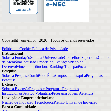
Copyright - univali.br -
2026
- Todos os direitos reservados
Política de Cookies
Política de Privacidade
Institucional
Sobre a Fundação
Sobre a Universidade
Conselhos Superiores
Centro
de Memória
Comissão Própria de Avaliação
Plano de
Desenvolvimento Institucional
Rankings
Transparência
Pesquisa
Sobre a Pesquisa
Comitês de Ética
Grupos de Pesquisa
Programas de
Pesquisa
Extensão
Sobre a Extensão
Projetos e Programas
Programas
Institucionais
Serviço Voluntário
Programa Jovem Aprendiz
Inovação e Empreendedorismo
Núcleo de Inovação Tecnológica
Prêmio Univali de Inovação
Para a Comunidade