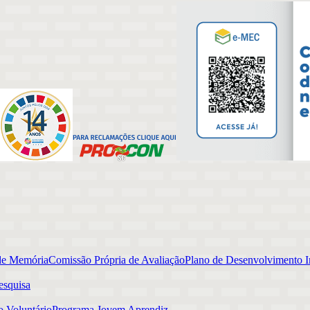
de Memória
Comissão Própria de Avaliação
Plano de Desenvolvimento In
esquisa
o Voluntário
Programa Jovem Aprendiz