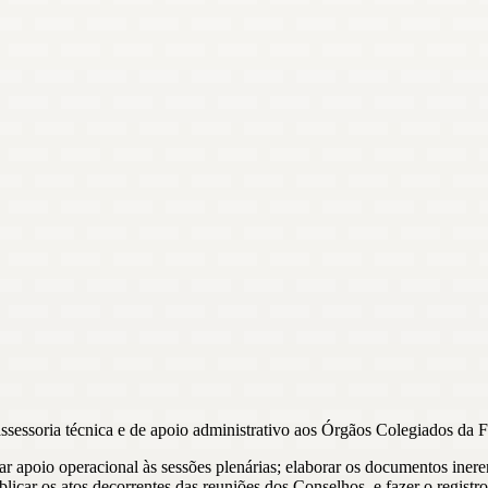
ssessoria técnica e de apoio administrativo aos Órgãos Colegiados da F
tar apoio operacional às sessões plenárias; elaborar os documentos iner
blicar os atos decorrentes das reuniões dos Conselhos, e fazer o regist