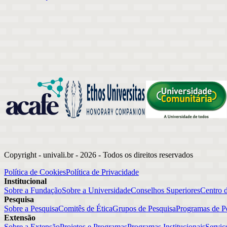
Copyright - univali.br -
2026
- Todos os direitos reservados
Política de Cookies
Política de Privacidade
Institucional
Sobre a Fundação
Sobre a Universidade
Conselhos Superiores
Centro 
Pesquisa
Sobre a Pesquisa
Comitês de Ética
Grupos de Pesquisa
Programas de P
Extensão
Sobre a Extensão
Projetos e Programas
Programas Institucionais
Serviç