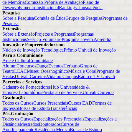
de Memória
Comissão Própria de Avaliação
Plano de
Desenvolvimento Institucional
Rankings
Transparência
Pesquisa
Sobre a Pesquisa
Comitês de Ética
Grupos de Pesquisa
Programas de
Pesquisa
Extensão
Sobre a Extensão
Projetos e Programas
Programas
Institucionais
Serviço Voluntário
Programa Jovem Aprendiz
Inovação e Empreendedorismo
Núcleo de Inovação Tecnológica
Prêmio Univali de Inovação
Para a Comunidade
Arte e Cultura
Comunidade
Alumni
Concursos
Dança
Eventos
Herbário
Grupo de
Teatro
LEAC
Museu Oceanográfico
Música e Coral
Programa de
Visitas
Univali Carreiras
Vida no Campus
Rádio e TV Univali
Parcerias e Serviços
Cadastro de Fornecedores
Hub Universidade &
Empresa
Laboratórios
Prestação de Serviços
Univali Carreiras
Graduação
Todos os Cursos
Cursos Presenciais
Cursos EAD
Formas de
Ingresso
Bolsas de Estudo
Transferências
Pós-Graduação
Todos os Cursos
Especializações Presenciais
Especializações a
Distância
Mestrados
Doutorados
Cursos de
Aperfeiçoamento
Residência Médica
Bolsas de Estudo