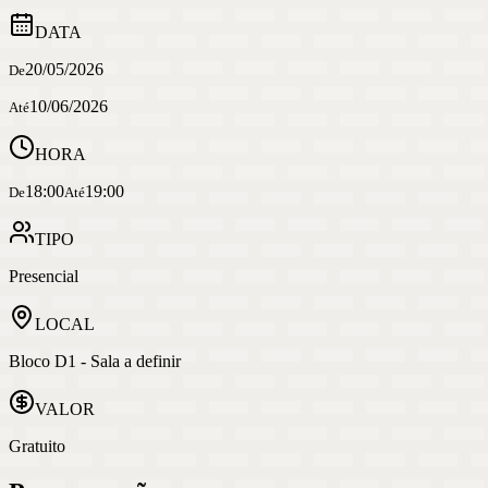
DATA
20/05/2026
De
10/06/2026
Até
HORA
18:00
19:00
De
Até
TIPO
Presencial
LOCAL
Bloco D1 - Sala a definir
VALOR
Gratuito