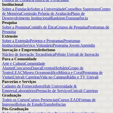
Institucional
Sobre a Fundação
Sobre a Universidade
Conselhos Superiores
Centro
de Memória
Comissão Própria de Avaliação
Plano de
Desenvolvimento Institucional
Rankings
Transparência
Pesquisa
Sobre a Pesquisa
Comitês de Ética
Grupos de Pesquisa
Programas de
Pesquisa
Extensão
Sobre a Extensão
Projetos e Programas
Programas
Institucionais
Serviço Voluntário
Programa Jovem Aprendiz
Inovação e Empreendedorismo
Núcleo de Inovação Tecnológica
Prêmio Univali de Inovação
Para a Comunidade
Arte e Cultura
Comunidade
Alumni
Concursos
Dança
Eventos
Herbário
Grupo de
Teatro
LEAC
Museu Oceanográfico
Música e Coral
Programa de
Visitas
Univali Carreiras
Vida no Campus
Rádio e TV Univali
Parcerias e Serviços
Cadastro de Fornecedores
Hub Universidade &
Empresa
Laboratórios
Prestação de Serviços
Univali Carreiras
Graduação
Todos os Cursos
Cursos Presenciais
Cursos EAD
Formas de
Ingresso
Bolsas de Estudo
Transferências
Pós-Graduação