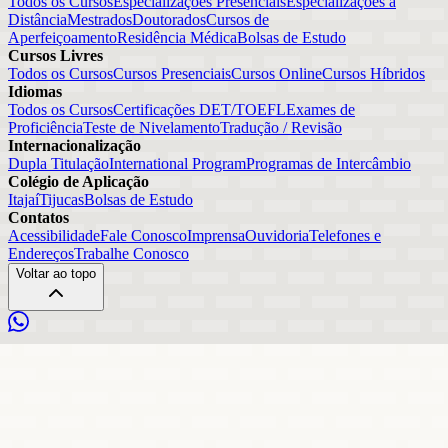
Todos os Cursos
Especializações Presenciais
Especializações a
Distância
Mestrados
Doutorados
Cursos de
Aperfeiçoamento
Residência Médica
Bolsas de Estudo
Cursos Livres
Todos os Cursos
Cursos Presenciais
Cursos Online
Cursos Híbridos
Idiomas
Todos os Cursos
Certificações DET/TOEFL
Exames de
Proficiência
Teste de Nivelamento
Tradução / Revisão
Internacionalização
Dupla Titulação
International Program
Programas de Intercâmbio
Colégio de Aplicação
Itajaí
Tijucas
Bolsas de Estudo
Contatos
Acessibilidade
Fale Conosco
Imprensa
Ouvidoria
Telefones e
Endereços
Trabalhe Conosco
Voltar ao topo