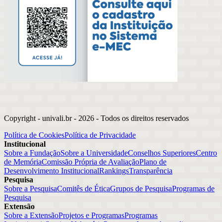
Copyright - univali.br -
2026
- Todos os direitos reservados
Política de Cookies
Política de Privacidade
Institucional
Sobre a Fundação
Sobre a Universidade
Conselhos Superiores
Centro
de Memória
Comissão Própria de Avaliação
Plano de
Desenvolvimento Institucional
Rankings
Transparência
Pesquisa
Sobre a Pesquisa
Comitês de Ética
Grupos de Pesquisa
Programas de
Pesquisa
Extensão
Sobre a Extensão
Projetos e Programas
Programas