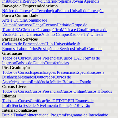
Institucionais
Serviço Voluntário
Programa Jovem Aprendiz
Inovação e Empreendedorismo
Núcleo de Inovação Tecnológica
Prêmio Univali de Inovação
Para a Comunidade
Arte e Cultura
Comunidade
Alumni
Concursos
Dança
Eventos
Herbário
Grupo de
Teatro
LEAC
Museu Oceanográfico
Música e Coral
Programa de
Visitas
Univali Carreiras
Vida no Campus
Rádio e TV Univali
Parcerias e Serviços
Cadastro de Fornecedores
Hub Universidade &
Empresa
Laboratórios
Prestação de Serviços
Univali Carreiras
Graduação
Todos os Cursos
Cursos Presenciais
Cursos EAD
Formas de
Ingresso
Bolsas de Estudo
Transferências
Pós-Graduação
Todos os Cursos
Especializações Presenciais
Especializações a
Distância
Mestrados
Doutorados
Cursos de
Aperfeiçoamento
Residência Médica
Bolsas de Estudo
Cursos Livres
Todos os Cursos
Cursos Presenciais
Cursos Online
Cursos Híbridos
Idiomas
Todos os Cursos
Certificações DET/TOEFL
Exames de
Proficiência
Teste de Nivelamento
Tradução / Revisão
Internacionalização
Dupla Titulação
International Program
Programas de Intercâmbio