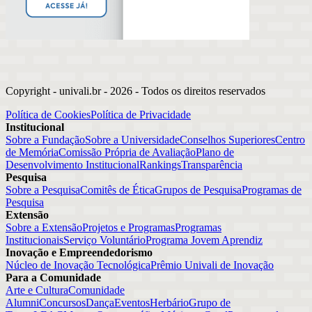
Copyright - univali.br -
2026
- Todos os direitos reservados
Política de Cookies
Política de Privacidade
Institucional
Sobre a Fundação
Sobre a Universidade
Conselhos Superiores
Centro
de Memória
Comissão Própria de Avaliação
Plano de
Desenvolvimento Institucional
Rankings
Transparência
Pesquisa
Sobre a Pesquisa
Comitês de Ética
Grupos de Pesquisa
Programas de
Pesquisa
Extensão
Sobre a Extensão
Projetos e Programas
Programas
Institucionais
Serviço Voluntário
Programa Jovem Aprendiz
Inovação e Empreendedorismo
Núcleo de Inovação Tecnológica
Prêmio Univali de Inovação
Para a Comunidade
Arte e Cultura
Comunidade
Alumni
Concursos
Dança
Eventos
Herbário
Grupo de