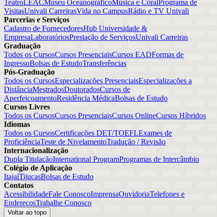
Teatro
LEAC
Museu Oceanográfico
Música e Coral
Programa de
Visitas
Univali Carreiras
Vida no Campus
Rádio e TV Univali
Parcerias e Serviços
Cadastro de Fornecedores
Hub Universidade &
Empresa
Laboratórios
Prestação de Serviços
Univali Carreiras
Graduação
Todos os Cursos
Cursos Presenciais
Cursos EAD
Formas de
Ingresso
Bolsas de Estudo
Transferências
Pós-Graduação
Todos os Cursos
Especializações Presenciais
Especializações a
Distância
Mestrados
Doutorados
Cursos de
Aperfeiçoamento
Residência Médica
Bolsas de Estudo
Cursos Livres
Todos os Cursos
Cursos Presenciais
Cursos Online
Cursos Híbridos
Idiomas
Todos os Cursos
Certificações DET/TOEFL
Exames de
Proficiência
Teste de Nivelamento
Tradução / Revisão
Internacionalização
Dupla Titulação
International Program
Programas de Intercâmbio
Colégio de Aplicação
Itajaí
Tijucas
Bolsas de Estudo
Contatos
Acessibilidade
Fale Conosco
Imprensa
Ouvidoria
Telefones e
Endereços
Trabalhe Conosco
Voltar ao topo