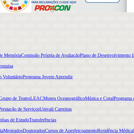
de Memória
Comissão Própria de Avaliação
Plano de Desenvolvimento In
esquisa
o Voluntário
Programa Jovem Aprendiz
Grupo de Teatro
LEAC
Museu Oceanográfico
Música e Coral
Programa d
Prestação de Serviços
Univali Carreiras
olsas de Estudo
Transferências
ia
Mestrados
Doutorados
Cursos de Aperfeiçoamento
Residência Médica