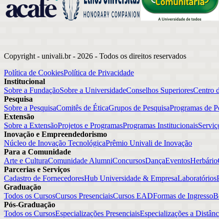
Copyright - univali.br -
2026
- Todos os direitos reservados
Política de Cookies
Política de Privacidade
Institucional
Sobre a Fundação
Sobre a Universidade
Conselhos Superiores
Centro 
Pesquisa
Sobre a Pesquisa
Comitês de Ética
Grupos de Pesquisa
Programas de P
Extensão
Sobre a Extensão
Projetos e Programas
Programas Institucionais
Serviç
Inovação e Empreendedorismo
Núcleo de Inovação Tecnológica
Prêmio Univali de Inovação
Para a Comunidade
Arte e Cultura
Comunidade Alumni
Concursos
Dança
Eventos
Herbário
Parcerias e Serviços
Cadastro de Fornecedores
Hub Universidade & Empresa
Laboratórios
Graduação
Todos os Cursos
Cursos Presenciais
Cursos EAD
Formas de Ingresso
B
Pós-Graduação
Todos os Cursos
Especializações Presenciais
Especializações a Distânc