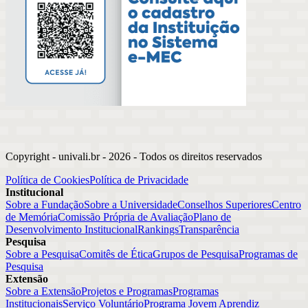
Copyright - univali.br -
2026
- Todos os direitos reservados
Política de Cookies
Política de Privacidade
Institucional
Sobre a Fundação
Sobre a Universidade
Conselhos Superiores
Centro
de Memória
Comissão Própria de Avaliação
Plano de
Desenvolvimento Institucional
Rankings
Transparência
Pesquisa
Sobre a Pesquisa
Comitês de Ética
Grupos de Pesquisa
Programas de
Pesquisa
Extensão
Sobre a Extensão
Projetos e Programas
Programas
Institucionais
Serviço Voluntário
Programa Jovem Aprendiz