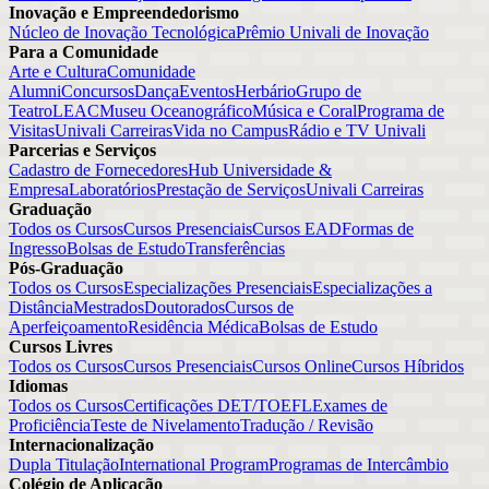
Inovação e Empreendedorismo
Núcleo de Inovação Tecnológica
Prêmio Univali de Inovação
Para a Comunidade
Arte e Cultura
Comunidade
Alumni
Concursos
Dança
Eventos
Herbário
Grupo de
Teatro
LEAC
Museu Oceanográfico
Música e Coral
Programa de
Visitas
Univali Carreiras
Vida no Campus
Rádio e TV Univali
Parcerias e Serviços
Cadastro de Fornecedores
Hub Universidade &
Empresa
Laboratórios
Prestação de Serviços
Univali Carreiras
Graduação
Todos os Cursos
Cursos Presenciais
Cursos EAD
Formas de
Ingresso
Bolsas de Estudo
Transferências
Pós-Graduação
Todos os Cursos
Especializações Presenciais
Especializações a
Distância
Mestrados
Doutorados
Cursos de
Aperfeiçoamento
Residência Médica
Bolsas de Estudo
Cursos Livres
Todos os Cursos
Cursos Presenciais
Cursos Online
Cursos Híbridos
Idiomas
Todos os Cursos
Certificações DET/TOEFL
Exames de
Proficiência
Teste de Nivelamento
Tradução / Revisão
Internacionalização
Dupla Titulação
International Program
Programas de Intercâmbio
Colégio de Aplicação