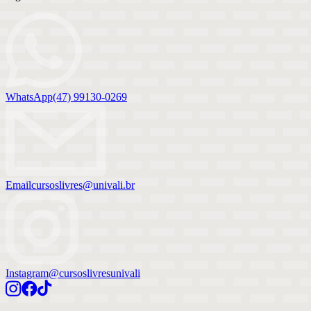
WhatsApp
(47) 99130-0269
Email
cursoslivres@univali.br
Instagram
@cursoslivresunivali