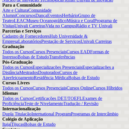
Para a Comunidade
Arte e Cultura
Comunidade
Alumni
Concursos
Dança
Eventos
Herbário
Grupo de
Teatro
LEAC
Museu Oceanográfico
Música e Coral
Programa de
Visitas
Univali Carreiras
Vida no Campus
Rádio e TV Univali
Parcerias e Serviços
Cadastro de Fornecedores
Hub Universidade &
Empresa
Laboratórios
Prestação de Serviços
Univali Carreiras
Graduação
Todos os Cursos
Cursos Presenciais
Cursos EAD
Formas de
Ingresso
Bolsas de Estudo
Transferências
Pós-Graduação
Todos os Cursos
Especializações Presenciais
Especializações a
Distância
Mestrados
Doutorados
Cursos de
Aperfeiçoamento
Residência Médica
Bolsas de Estudo
Cursos Livres
Todos os Cursos
Cursos Presenciais
Cursos Online
Cursos Híbridos
Idiomas
Todos os Cursos
Certificações DET/TOEFL
Exames de
Proficiência
Teste de Nivelamento
Tradução / Revisão
Internacionalização
Dupla Titulação
International Program
Programas de Intercâmbio
Colégio de Aplicação
Itajaí
Tijucas
Bolsas de Estudo