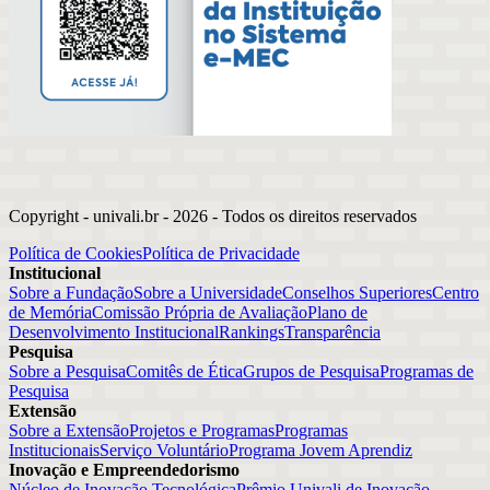
Copyright - univali.br -
2026
- Todos os direitos reservados
Política de Cookies
Política de Privacidade
Institucional
Sobre a Fundação
Sobre a Universidade
Conselhos Superiores
Centro
de Memória
Comissão Própria de Avaliação
Plano de
Desenvolvimento Institucional
Rankings
Transparência
Pesquisa
Sobre a Pesquisa
Comitês de Ética
Grupos de Pesquisa
Programas de
Pesquisa
Extensão
Sobre a Extensão
Projetos e Programas
Programas
Institucionais
Serviço Voluntário
Programa Jovem Aprendiz
Inovação e Empreendedorismo
Núcleo de Inovação Tecnológica
Prêmio Univali de Inovação