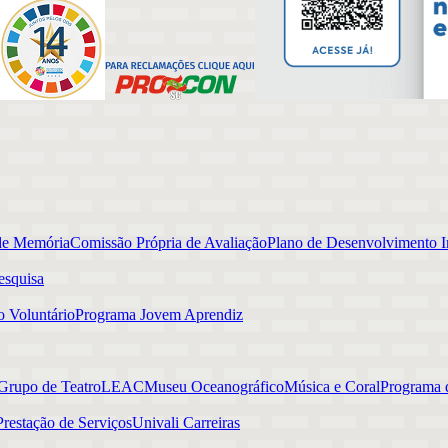
de Memória
Comissão Própria de Avaliação
Plano de Desenvolvimento In
esquisa
o Voluntário
Programa Jovem Aprendiz
Grupo de Teatro
LEAC
Museu Oceanográfico
Música e Coral
Programa d
Prestação de Serviços
Univali Carreiras