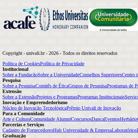
Copyright - univali.br -
2026
- Todos os direitos reservados
Política de Cookies
Política de Privacidade
Institucional
Sobre a Fundação
Sobre a Universidade
Conselhos Superiores
Centro 
Pesquisa
Sobre a Pesquisa
Comitês de Ética
Grupos de Pesquisa
Programas de P
Extensão
Sobre a Extensão
Projetos e Programas
Programas Institucionais
Serviç
Inovação e Empreendedorismo
Núcleo de Inovação Tecnológica
Prêmio Univali de Inovação
Para a Comunidade
Arte e Cultura
Comunidade Alumni
Concursos
Dança
Eventos
Herbário
Parcerias e Serviços
Cadastro de Fornecedores
Hub Universidade & Empresa
Laboratórios
Graduação