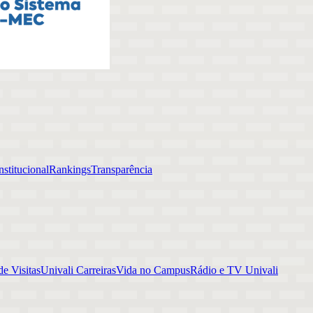
stitucional
Rankings
Transparência
e Visitas
Univali Carreiras
Vida no Campus
Rádio e TV Univali