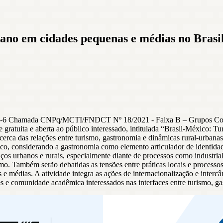
bano em cidades pequenas e médias no Brasi
2021-6 Chamada CNPq/MCTI/FNDCT Nº 18/2021 - Faixa B – Grupos Conso
e gratuita e aberta ao público interessado, intitulada “Brasil-México:
erca das relações entre turismo, gastronomia e dinâmicas rural-urbana
co, considerando a gastronomia como elemento articulador de identidades,
s urbanos e rurais, especialmente diante de processos como industrializ
smo. Também serão debatidas as tensões entre práticas locais e process
nas e médias. A atividade integra as ações de internacionalização e i
 e comunidade acadêmica interessados nas interfaces entre turismo, gast