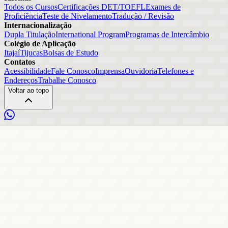
Todos os Cursos
Certificações DET/TOEFL
Exames de
Proficiência
Teste de Nivelamento
Tradução / Revisão
Internacionalização
Dupla Titulação
International Program
Programas de Intercâmbio
Colégio de Aplicação
Itajaí
Tijucas
Bolsas de Estudo
Contatos
Acessibilidade
Fale Conosco
Imprensa
Ouvidoria
Telefones e
Endereços
Trabalhe Conosco
Voltar ao topo