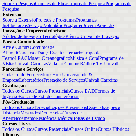
Sobre a Pesquisa
Comitês de Ética
Grupos de Pesquisa
Programas de
Pesquisa
Extensão
Sobre a Extensão
Projetos e Programas
Programas
Institucionais
Serviço Voluntário
Programa Jovem Aprendiz
Inovação e Empreendedorismo
Núcleo de Inovação Tecnológica
Prêmio Univali de Inovação
Para a Comunidade
Arte e Cultura
Comunidade
Alumni
Concursos
Dança
Eventos
Herbário
Grupo de
Teatro
LEAC
Museu Oceanográfico
Música e Coral
Programa de
Visitas
Univali Carreiras
Vida no Campus
Rádio e TV Univali
Parcerias e Serviços
Cadastro de Fornecedores
Hub Universidade &
Empresa
Laboratórios
Prestação de Serviços
Univali Carreiras
Graduação
Todos os Cursos
Cursos Presenciais
Cursos EAD
Formas de
Ingresso
Bolsas de Estudo
Transferências
Pós-Graduação
Todos os Cursos
Especializações Presenciais
Especializações a
Distância
Mestrados
Doutorados
Cursos de
Aperfeiçoamento
Residência Médica
Bolsas de Estudo
Cursos Livres
Todos os Cursos
Cursos Presenciais
Cursos Online
Cursos Híbridos
Idiomas