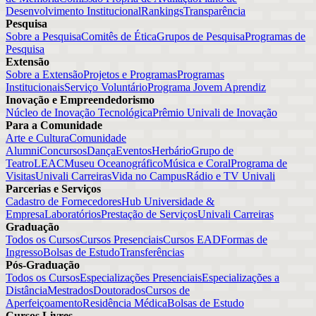
Desenvolvimento Institucional
Rankings
Transparência
Pesquisa
Sobre a Pesquisa
Comitês de Ética
Grupos de Pesquisa
Programas de
Pesquisa
Extensão
Sobre a Extensão
Projetos e Programas
Programas
Institucionais
Serviço Voluntário
Programa Jovem Aprendiz
Inovação e Empreendedorismo
Núcleo de Inovação Tecnológica
Prêmio Univali de Inovação
Para a Comunidade
Arte e Cultura
Comunidade
Alumni
Concursos
Dança
Eventos
Herbário
Grupo de
Teatro
LEAC
Museu Oceanográfico
Música e Coral
Programa de
Visitas
Univali Carreiras
Vida no Campus
Rádio e TV Univali
Parcerias e Serviços
Cadastro de Fornecedores
Hub Universidade &
Empresa
Laboratórios
Prestação de Serviços
Univali Carreiras
Graduação
Todos os Cursos
Cursos Presenciais
Cursos EAD
Formas de
Ingresso
Bolsas de Estudo
Transferências
Pós-Graduação
Todos os Cursos
Especializações Presenciais
Especializações a
Distância
Mestrados
Doutorados
Cursos de
Aperfeiçoamento
Residência Médica
Bolsas de Estudo
Cursos Livres