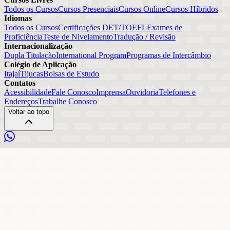
Todos os Cursos
Cursos Presenciais
Cursos Online
Cursos Híbridos
Idiomas
Todos os Cursos
Certificações DET/TOEFL
Exames de
Proficiência
Teste de Nivelamento
Tradução / Revisão
Internacionalização
Dupla Titulação
International Program
Programas de Intercâmbio
Colégio de Aplicação
Itajaí
Tijucas
Bolsas de Estudo
Contatos
Acessibilidade
Fale Conosco
Imprensa
Ouvidoria
Telefones e
Endereços
Trabalhe Conosco
Voltar ao topo