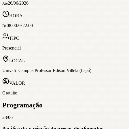
26/06/2026
Até
HORA
08:00
22:00
De
Até
TIPO
Presencial
LOCAL
Univali- Campus Professor Edison Villela (Itajaí)
VALOR
Gratuito
Programação
23/06
Análise da variação de preços de alimentos