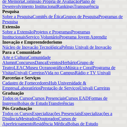
de Memória
Comissão Própria de Avaliação
Plano de
Desenvolvimento Institucional
Rankings
Transparência
Pesquisa
Sobre a Pesquisa
Comitês de Ética
Grupos de Pesquisa
Programas de
Pesquisa
Extensão
Sobre a Extensão
Projetos e Programas
Programas
Institucionais
Serviço Voluntário
Programa Jovem Aprendiz
Inovação e Empreendedorismo
Núcleo de Inovação Tecnológica
Prêmio Univali de Inovação
Para a Comunidade
Arte e Cultura
Comunidade
Alumni
Concursos
Dança
Eventos
Herbário
Grupo de
Teatro
LEAC
Museu Oceanográfico
Música e Coral
Programa de
Visitas
Univali Carreiras
Vida no Campus
Rádio e TV Univali
Parcerias e Serviços
Cadastro de Fornecedores
Hub Universidade &
Empresa
Laboratórios
Prestação de Serviços
Univali Carreiras
Graduação
Todos os Cursos
Cursos Presenciais
Cursos EAD
Formas de
Ingresso
Bolsas de Estudo
Transferências
Pós-Graduação
Todos os Cursos
Especializações Presenciais
Especializações a
Distância
Mestrados
Doutorados
Cursos de
Aperfeiçoamento
Residência Médica
Bolsas de Estudo