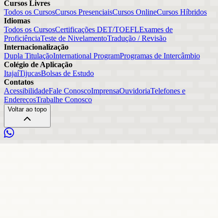
Cursos Livres
Todos os Cursos
Cursos Presenciais
Cursos Online
Cursos Híbridos
Idiomas
Todos os Cursos
Certificações DET/TOEFL
Exames de
Proficiência
Teste de Nivelamento
Tradução / Revisão
Internacionalização
Dupla Titulação
International Program
Programas de Intercâmbio
Colégio de Aplicação
Itajaí
Tijucas
Bolsas de Estudo
Contatos
Acessibilidade
Fale Conosco
Imprensa
Ouvidoria
Telefones e
Endereços
Trabalhe Conosco
Voltar ao topo