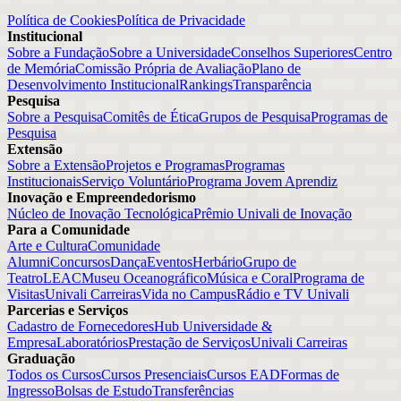
Política de Cookies
Política de Privacidade
Institucional
Sobre a Fundação
Sobre a Universidade
Conselhos Superiores
Centro
de Memória
Comissão Própria de Avaliação
Plano de
Desenvolvimento Institucional
Rankings
Transparência
Pesquisa
Sobre a Pesquisa
Comitês de Ética
Grupos de Pesquisa
Programas de
Pesquisa
Extensão
Sobre a Extensão
Projetos e Programas
Programas
Institucionais
Serviço Voluntário
Programa Jovem Aprendiz
Inovação e Empreendedorismo
Núcleo de Inovação Tecnológica
Prêmio Univali de Inovação
Para a Comunidade
Arte e Cultura
Comunidade
Alumni
Concursos
Dança
Eventos
Herbário
Grupo de
Teatro
LEAC
Museu Oceanográfico
Música e Coral
Programa de
Visitas
Univali Carreiras
Vida no Campus
Rádio e TV Univali
Parcerias e Serviços
Cadastro de Fornecedores
Hub Universidade &
Empresa
Laboratórios
Prestação de Serviços
Univali Carreiras
Graduação
Todos os Cursos
Cursos Presenciais
Cursos EAD
Formas de
Ingresso
Bolsas de Estudo
Transferências