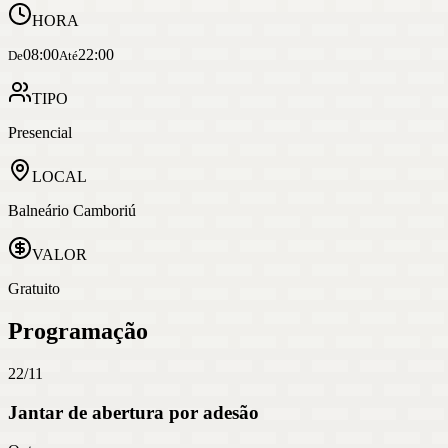
HORA
08:00
22:00
De
Até
TIPO
Presencial
LOCAL
Balneário Camboriú
VALOR
Gratuito
Programação
22/11
Jantar de abertura por adesão