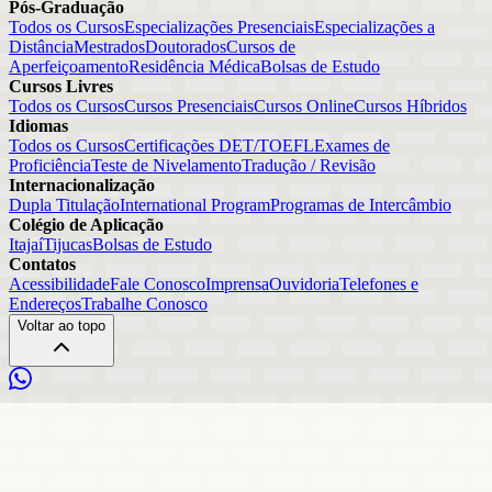
Pós-Graduação
Todos os Cursos
Especializações Presenciais
Especializações a
Distância
Mestrados
Doutorados
Cursos de
Aperfeiçoamento
Residência Médica
Bolsas de Estudo
Cursos Livres
Todos os Cursos
Cursos Presenciais
Cursos Online
Cursos Híbridos
Idiomas
Todos os Cursos
Certificações DET/TOEFL
Exames de
Proficiência
Teste de Nivelamento
Tradução / Revisão
Internacionalização
Dupla Titulação
International Program
Programas de Intercâmbio
Colégio de Aplicação
Itajaí
Tijucas
Bolsas de Estudo
Contatos
Acessibilidade
Fale Conosco
Imprensa
Ouvidoria
Telefones e
Endereços
Trabalhe Conosco
Voltar ao topo