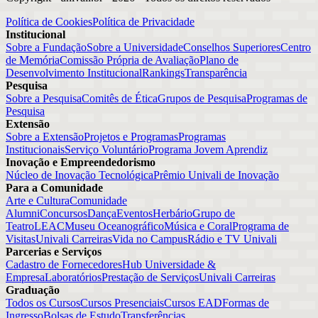
Política de Cookies
Política de Privacidade
Institucional
Sobre a Fundação
Sobre a Universidade
Conselhos Superiores
Centro
de Memória
Comissão Própria de Avaliação
Plano de
Desenvolvimento Institucional
Rankings
Transparência
Pesquisa
Sobre a Pesquisa
Comitês de Ética
Grupos de Pesquisa
Programas de
Pesquisa
Extensão
Sobre a Extensão
Projetos e Programas
Programas
Institucionais
Serviço Voluntário
Programa Jovem Aprendiz
Inovação e Empreendedorismo
Núcleo de Inovação Tecnológica
Prêmio Univali de Inovação
Para a Comunidade
Arte e Cultura
Comunidade
Alumni
Concursos
Dança
Eventos
Herbário
Grupo de
Teatro
LEAC
Museu Oceanográfico
Música e Coral
Programa de
Visitas
Univali Carreiras
Vida no Campus
Rádio e TV Univali
Parcerias e Serviços
Cadastro de Fornecedores
Hub Universidade &
Empresa
Laboratórios
Prestação de Serviços
Univali Carreiras
Graduação
Todos os Cursos
Cursos Presenciais
Cursos EAD
Formas de
Ingresso
Bolsas de Estudo
Transferências