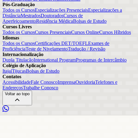
Pós-Graduação
Todos os Cursos
Especializações Presenciais
Especializações a
Distância
Mestrados
Doutorados
Cursos de
Aperfeiçoamento
Residência Médica
Bolsas de Estudo
Cursos Livres
Todos os Cursos
Cursos Presenciais
Cursos Online
Cursos Híbridos
Idiomas
Todos os Cursos
Certificações DET/TOEFL
Exames de
Proficiência
Teste de Nivelamento
Tradução / Revisão
Internacionalização
Dupla Titulação
International Program
Programas de Intercâmbio
Colégio de Aplicação
Itajaí
Tijucas
Bolsas de Estudo
Contatos
Acessibilidade
Fale Conosco
Imprensa
Ouvidoria
Telefones e
Endereços
Trabalhe Conosco
Voltar ao topo