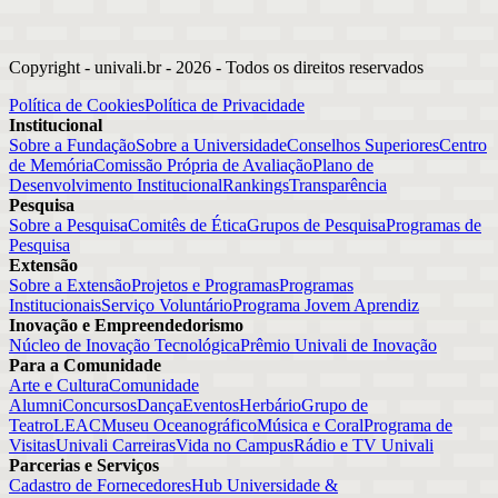
Copyright - univali.br -
2026
- Todos os direitos reservados
Política de Cookies
Política de Privacidade
Institucional
Sobre a Fundação
Sobre a Universidade
Conselhos Superiores
Centro
de Memória
Comissão Própria de Avaliação
Plano de
Desenvolvimento Institucional
Rankings
Transparência
Pesquisa
Sobre a Pesquisa
Comitês de Ética
Grupos de Pesquisa
Programas de
Pesquisa
Extensão
Sobre a Extensão
Projetos e Programas
Programas
Institucionais
Serviço Voluntário
Programa Jovem Aprendiz
Inovação e Empreendedorismo
Núcleo de Inovação Tecnológica
Prêmio Univali de Inovação
Para a Comunidade
Arte e Cultura
Comunidade
Alumni
Concursos
Dança
Eventos
Herbário
Grupo de
Teatro
LEAC
Museu Oceanográfico
Música e Coral
Programa de
Visitas
Univali Carreiras
Vida no Campus
Rádio e TV Univali
Parcerias e Serviços
Cadastro de Fornecedores
Hub Universidade &