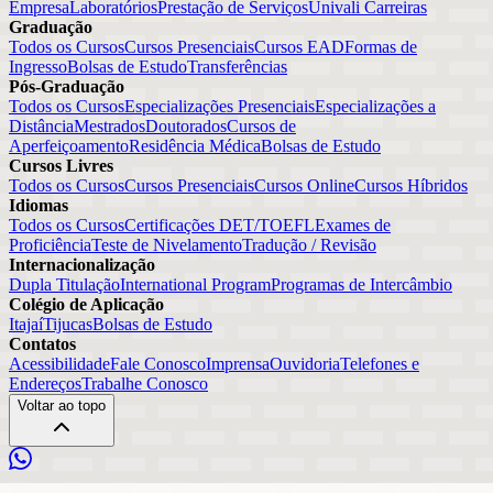
Empresa
Laboratórios
Prestação de Serviços
Univali Carreiras
Graduação
Todos os Cursos
Cursos Presenciais
Cursos EAD
Formas de
Ingresso
Bolsas de Estudo
Transferências
Pós-Graduação
Todos os Cursos
Especializações Presenciais
Especializações a
Distância
Mestrados
Doutorados
Cursos de
Aperfeiçoamento
Residência Médica
Bolsas de Estudo
Cursos Livres
Todos os Cursos
Cursos Presenciais
Cursos Online
Cursos Híbridos
Idiomas
Todos os Cursos
Certificações DET/TOEFL
Exames de
Proficiência
Teste de Nivelamento
Tradução / Revisão
Internacionalização
Dupla Titulação
International Program
Programas de Intercâmbio
Colégio de Aplicação
Itajaí
Tijucas
Bolsas de Estudo
Contatos
Acessibilidade
Fale Conosco
Imprensa
Ouvidoria
Telefones e
Endereços
Trabalhe Conosco
Voltar ao topo