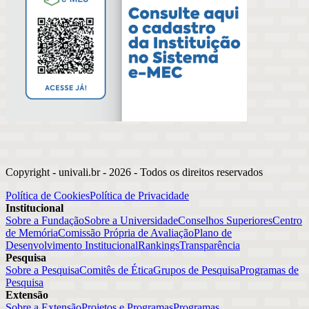
Copyright - univali.br -
2026
- Todos os direitos reservados
Política de Cookies
Política de Privacidade
Institucional
Sobre a Fundação
Sobre a Universidade
Conselhos Superiores
Centro
de Memória
Comissão Própria de Avaliação
Plano de
Desenvolvimento Institucional
Rankings
Transparência
Pesquisa
Sobre a Pesquisa
Comitês de Ética
Grupos de Pesquisa
Programas de
Pesquisa
Extensão
Sobre a Extensão
Projetos e Programas
Programas