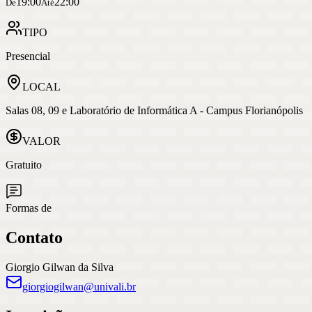
19:00
22:00
De
Até
TIPO
Presencial
LOCAL
Salas 08, 09 e Laboratório de Informática A - Campus Florianópolis
VALOR
Gratuito
Formas de
Contato
Giorgio Gilwan da Silva
giorgiogilwan@univali.br