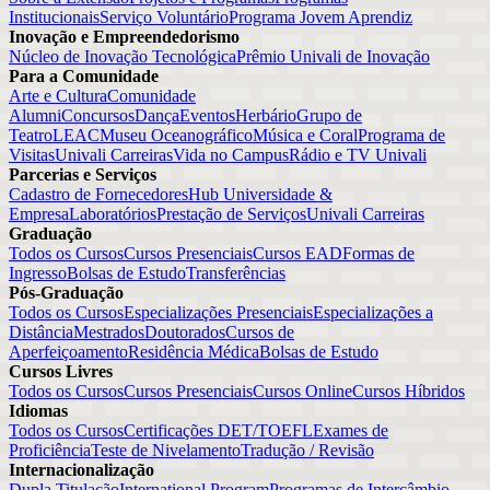
Institucionais
Serviço Voluntário
Programa Jovem Aprendiz
Inovação e Empreendedorismo
Núcleo de Inovação Tecnológica
Prêmio Univali de Inovação
Para a Comunidade
Arte e Cultura
Comunidade
Alumni
Concursos
Dança
Eventos
Herbário
Grupo de
Teatro
LEAC
Museu Oceanográfico
Música e Coral
Programa de
Visitas
Univali Carreiras
Vida no Campus
Rádio e TV Univali
Parcerias e Serviços
Cadastro de Fornecedores
Hub Universidade &
Empresa
Laboratórios
Prestação de Serviços
Univali Carreiras
Graduação
Todos os Cursos
Cursos Presenciais
Cursos EAD
Formas de
Ingresso
Bolsas de Estudo
Transferências
Pós-Graduação
Todos os Cursos
Especializações Presenciais
Especializações a
Distância
Mestrados
Doutorados
Cursos de
Aperfeiçoamento
Residência Médica
Bolsas de Estudo
Cursos Livres
Todos os Cursos
Cursos Presenciais
Cursos Online
Cursos Híbridos
Idiomas
Todos os Cursos
Certificações DET/TOEFL
Exames de
Proficiência
Teste de Nivelamento
Tradução / Revisão
Internacionalização
Dupla Titulação
International Program
Programas de Intercâmbio