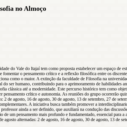
sofia no Almoço
sidade do Vale do Itajaí tem como proposta estabelecer um espaço de 
fomentar o pensamento crítico e a reflexão filosófica entre os discente
ciona como o maior. A extinção da faculdade de Filosofia na universida
ral do ser humano, contribuindo para o aprimoramento de habilidades an
fia clássica até a modernidade. Este percurso histórico tem como objetiv
ver pensamento crítico e autonomia. As reuniões do grupo ocorrerão q
s: 2 de agosto, 16 de agosto, 30 de agosto, 13 de setembro, 27 de set
complementares. A iniciativa busca também promover a interdisciplinari
 professor ainda a ser definido, que auxiliará na condução das discus
ução de um pensamento mais profundo e fundamentado, essencial para a at
de agosto alternadas: 2 de agosto, 16 de agosto, 30 de agosto, 13 de s