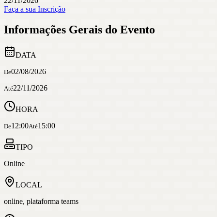
22/11/2026
Faça a sua Inscrição
Informações Gerais do Evento
DATA
02/08/2026
De
22/11/2026
Até
HORA
12:00
15:00
De
Até
TIPO
Online
LOCAL
online, plataforma teams