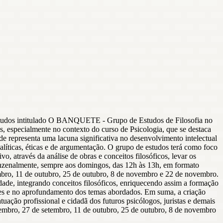
estudos intitulado O BANQUETE - Grupo de Estudos de Filosofia no
s, especialmente no contexto do curso de Psicologia, que se destaca
de representa uma lacuna significativa no desenvolvimento intelectual
alíticas, éticas e de argumentação. O grupo de estudos terá como foco
o, através da análise de obras e conceitos filosóficos, levar os
uinzenalmente, sempre aos domingos, das 12h às 13h, em formato
embro, 11 de outubro, 25 de outubro, 8 de novembro e 22 de novembro.
dade, integrando conceitos filosóficos, enriquecendo assim a formação
sões e no aprofundamento dos temas abordados. Em suma, a criação
uação profissional e cidadã dos futuros psicólogos, juristas e demais
etembro, 27 de setembro, 11 de outubro, 25 de outubro, 8 de novembro