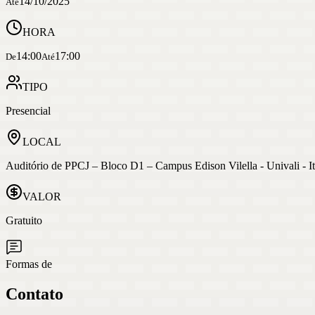
14/10/2025
Até
HORA
14:00
17:00
De
Até
TIPO
Presencial
LOCAL
Auditório de PPCJ – Bloco D1 – Campus Edison Vilella - Univali - It
VALOR
Gratuito
Formas de
Contato