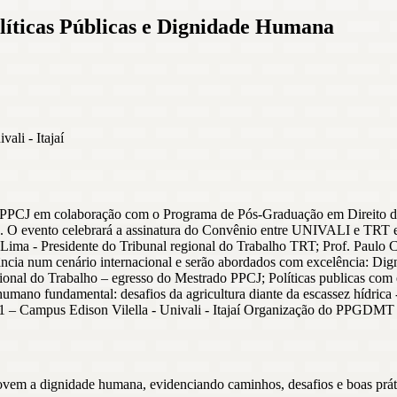
olíticas Públicas e Dignidade Humana
ali - Itajaí
PPCJ em colaboração com o Programa de Pós-Graduação em Direito d
a. O evento celebrará a assinatura do Convênio entre UNIVALI e TRT e c
 - Presidente do Tribunal regional do Trabalho TRT; Prof. Paulo Cruz
ncia num cenário internacional e serão abordados com excelência: Dig
nal do Trabalho – egresso do Mestrado PPCJ; Políticas publicas com 
ano fundamental: desafios da agricultura diante da escassez hídrica -
D1 – Campus Edison Vilella - Univali - Itajaí Organização do PPGDMT
movem a dignidade humana, evidenciando caminhos, desafios e boas prát