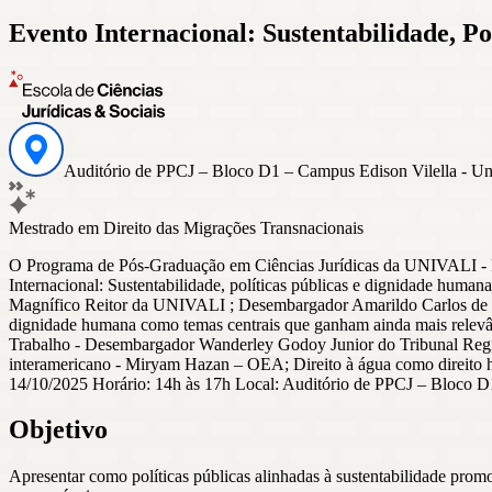
Evento Internacional: Sustentabilidade, P
Auditório de PPCJ – Bloco D1 – Campus Edison Vilella - Univ
Mestrado em Direito das Migrações Transnacionais
O Programa de Pós-Graduação em Ciências Jurídicas da UNIVALI - 
Internacional: Sustentabilidade, políticas públicas e dignidade human
Magnífico Reitor da UNIVALI ; Desembargador Amarildo Carlos de Lima
dignidade humana como temas centrais que ganham ainda mais relevâ
Trabalho - Desembargador Wanderley Godoy Junior do Tribunal Regio
interamericano - Miryam Hazan – OEA; Direito à água como direito hum
14/10/2025 Horário: 14h às 17h Local: Auditório de PPCJ – Bloco 
Objetivo
Apresentar como políticas públicas alinhadas à sustentabilidade pro