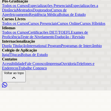
Pós-Graduação
Todos os Cursos
Especializações Presenciais
Especializações a
Distância
Mestrados
Doutorados
Cursos de
Aperfeiçoamento
Residência Médica
Bolsas de Estudo
Cursos Livres
Todos os Cursos
Cursos Presenciais
Cursos Online
Cursos Híbridos
Idiomas
Todos os Cursos
Certificações DET/TOEFL
Exames de
Proficiência
Teste de Nivelamento
Tradução / Revisão
Internacionalização
Dupla Titulação
International Program
Programas de Intercâmbio
Colégio de Aplicação
Itajaí
Tijucas
Bolsas de Estudo
Contatos
Acessibilidade
Fale Conosco
Imprensa
Ouvidoria
Telefones e
Endereços
Trabalhe Conosco
Voltar ao topo