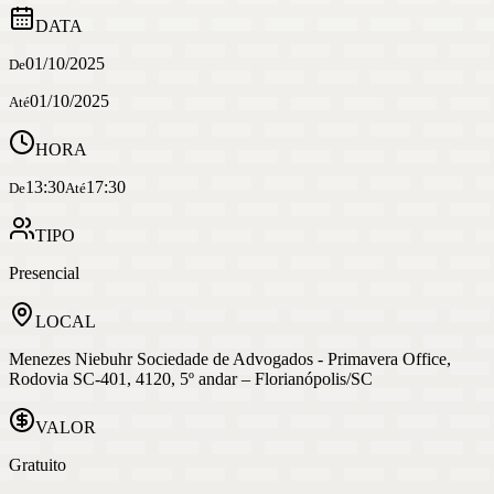
DATA
01/10/2025
De
01/10/2025
Até
HORA
13:30
17:30
De
Até
TIPO
Presencial
LOCAL
Menezes Niebuhr Sociedade de Advogados - Primavera Office,
Rodovia SC-401, 4120, 5º andar – Florianópolis/SC
VALOR
Gratuito