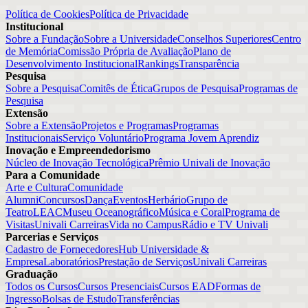
Política de Cookies
Política de Privacidade
Institucional
Sobre a Fundação
Sobre a Universidade
Conselhos Superiores
Centro
de Memória
Comissão Própria de Avaliação
Plano de
Desenvolvimento Institucional
Rankings
Transparência
Pesquisa
Sobre a Pesquisa
Comitês de Ética
Grupos de Pesquisa
Programas de
Pesquisa
Extensão
Sobre a Extensão
Projetos e Programas
Programas
Institucionais
Serviço Voluntário
Programa Jovem Aprendiz
Inovação e Empreendedorismo
Núcleo de Inovação Tecnológica
Prêmio Univali de Inovação
Para a Comunidade
Arte e Cultura
Comunidade
Alumni
Concursos
Dança
Eventos
Herbário
Grupo de
Teatro
LEAC
Museu Oceanográfico
Música e Coral
Programa de
Visitas
Univali Carreiras
Vida no Campus
Rádio e TV Univali
Parcerias e Serviços
Cadastro de Fornecedores
Hub Universidade &
Empresa
Laboratórios
Prestação de Serviços
Univali Carreiras
Graduação
Todos os Cursos
Cursos Presenciais
Cursos EAD
Formas de
Ingresso
Bolsas de Estudo
Transferências