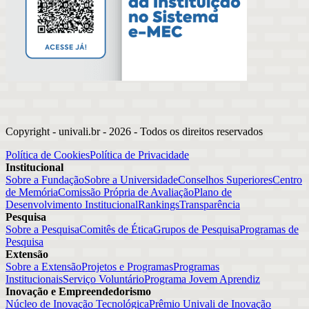
Copyright - univali.br -
2026
- Todos os direitos reservados
Política de Cookies
Política de Privacidade
Institucional
Sobre a Fundação
Sobre a Universidade
Conselhos Superiores
Centro
de Memória
Comissão Própria de Avaliação
Plano de
Desenvolvimento Institucional
Rankings
Transparência
Pesquisa
Sobre a Pesquisa
Comitês de Ética
Grupos de Pesquisa
Programas de
Pesquisa
Extensão
Sobre a Extensão
Projetos e Programas
Programas
Institucionais
Serviço Voluntário
Programa Jovem Aprendiz
Inovação e Empreendedorismo
Núcleo de Inovação Tecnológica
Prêmio Univali de Inovação