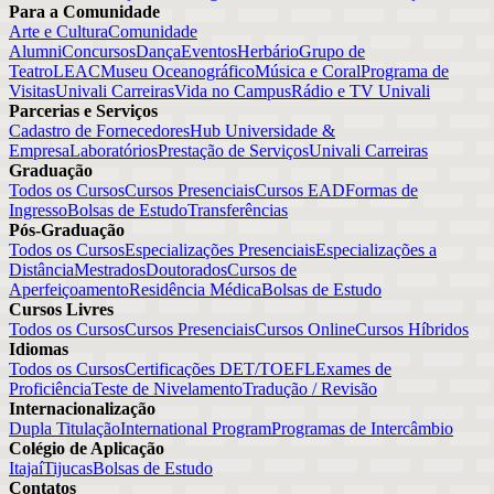
Para a Comunidade
Arte e Cultura
Comunidade
Alumni
Concursos
Dança
Eventos
Herbário
Grupo de
Teatro
LEAC
Museu Oceanográfico
Música e Coral
Programa de
Visitas
Univali Carreiras
Vida no Campus
Rádio e TV Univali
Parcerias e Serviços
Cadastro de Fornecedores
Hub Universidade &
Empresa
Laboratórios
Prestação de Serviços
Univali Carreiras
Graduação
Todos os Cursos
Cursos Presenciais
Cursos EAD
Formas de
Ingresso
Bolsas de Estudo
Transferências
Pós-Graduação
Todos os Cursos
Especializações Presenciais
Especializações a
Distância
Mestrados
Doutorados
Cursos de
Aperfeiçoamento
Residência Médica
Bolsas de Estudo
Cursos Livres
Todos os Cursos
Cursos Presenciais
Cursos Online
Cursos Híbridos
Idiomas
Todos os Cursos
Certificações DET/TOEFL
Exames de
Proficiência
Teste de Nivelamento
Tradução / Revisão
Internacionalização
Dupla Titulação
International Program
Programas de Intercâmbio
Colégio de Aplicação
Itajaí
Tijucas
Bolsas de Estudo
Contatos