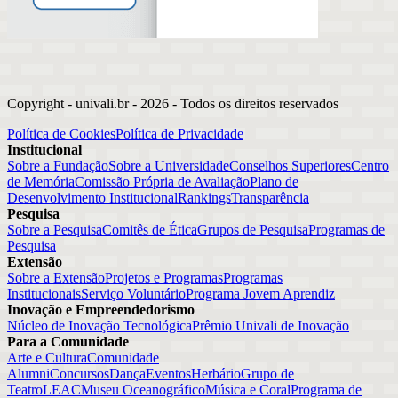
Copyright - univali.br -
2026
- Todos os direitos reservados
Política de Cookies
Política de Privacidade
Institucional
Sobre a Fundação
Sobre a Universidade
Conselhos Superiores
Centro
de Memória
Comissão Própria de Avaliação
Plano de
Desenvolvimento Institucional
Rankings
Transparência
Pesquisa
Sobre a Pesquisa
Comitês de Ética
Grupos de Pesquisa
Programas de
Pesquisa
Extensão
Sobre a Extensão
Projetos e Programas
Programas
Institucionais
Serviço Voluntário
Programa Jovem Aprendiz
Inovação e Empreendedorismo
Núcleo de Inovação Tecnológica
Prêmio Univali de Inovação
Para a Comunidade
Arte e Cultura
Comunidade
Alumni
Concursos
Dança
Eventos
Herbário
Grupo de
Teatro
LEAC
Museu Oceanográfico
Música e Coral
Programa de