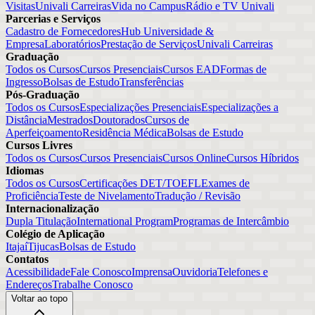
Visitas
Univali Carreiras
Vida no Campus
Rádio e TV Univali
Parcerias e Serviços
Cadastro de Fornecedores
Hub Universidade &
Empresa
Laboratórios
Prestação de Serviços
Univali Carreiras
Graduação
Todos os Cursos
Cursos Presenciais
Cursos EAD
Formas de
Ingresso
Bolsas de Estudo
Transferências
Pós-Graduação
Todos os Cursos
Especializações Presenciais
Especializações a
Distância
Mestrados
Doutorados
Cursos de
Aperfeiçoamento
Residência Médica
Bolsas de Estudo
Cursos Livres
Todos os Cursos
Cursos Presenciais
Cursos Online
Cursos Híbridos
Idiomas
Todos os Cursos
Certificações DET/TOEFL
Exames de
Proficiência
Teste de Nivelamento
Tradução / Revisão
Internacionalização
Dupla Titulação
International Program
Programas de Intercâmbio
Colégio de Aplicação
Itajaí
Tijucas
Bolsas de Estudo
Contatos
Acessibilidade
Fale Conosco
Imprensa
Ouvidoria
Telefones e
Endereços
Trabalhe Conosco
Voltar ao topo