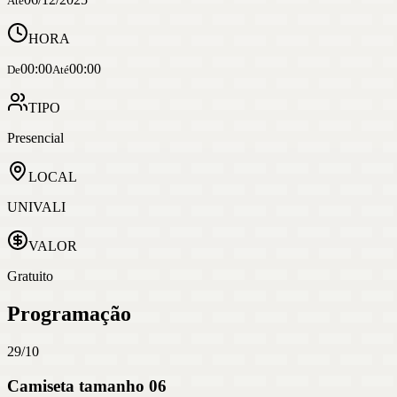
Até
HORA
00:00
00:00
De
Até
TIPO
Presencial
LOCAL
UNIVALI
VALOR
Gratuito
Programação
29/10
Camiseta tamanho 06