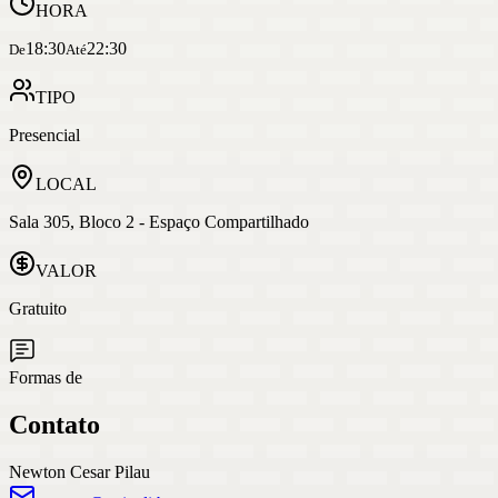
HORA
18:30
22:30
De
Até
TIPO
Presencial
LOCAL
Sala 305, Bloco 2 - Espaço Compartilhado
VALOR
Gratuito
Formas de
Contato
Newton Cesar Pilau