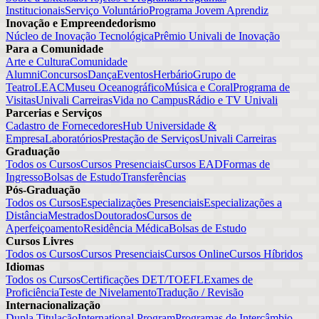
Institucionais
Serviço Voluntário
Programa Jovem Aprendiz
Inovação e Empreendedorismo
Núcleo de Inovação Tecnológica
Prêmio Univali de Inovação
Para a Comunidade
Arte e Cultura
Comunidade
Alumni
Concursos
Dança
Eventos
Herbário
Grupo de
Teatro
LEAC
Museu Oceanográfico
Música e Coral
Programa de
Visitas
Univali Carreiras
Vida no Campus
Rádio e TV Univali
Parcerias e Serviços
Cadastro de Fornecedores
Hub Universidade &
Empresa
Laboratórios
Prestação de Serviços
Univali Carreiras
Graduação
Todos os Cursos
Cursos Presenciais
Cursos EAD
Formas de
Ingresso
Bolsas de Estudo
Transferências
Pós-Graduação
Todos os Cursos
Especializações Presenciais
Especializações a
Distância
Mestrados
Doutorados
Cursos de
Aperfeiçoamento
Residência Médica
Bolsas de Estudo
Cursos Livres
Todos os Cursos
Cursos Presenciais
Cursos Online
Cursos Híbridos
Idiomas
Todos os Cursos
Certificações DET/TOEFL
Exames de
Proficiência
Teste de Nivelamento
Tradução / Revisão
Internacionalização
Dupla Titulação
International Program
Programas de Intercâmbio