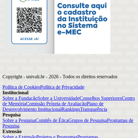
Copyright - univali.br -
2026
- Todos os direitos reservados
Política de Cookies
Política de Privacidade
Institucional
Sobre a Fundação
Sobre a Universidade
Conselhos Superiores
Centro
de Memória
Comissão Própria de Avaliação
Plano de
Desenvolvimento Institucional
Rankings
Transparência
Pesquisa
Sobre a Pesquisa
Comitês de Ética
Grupos de Pesquisa
Programas de
Pesquisa
Extensão
Sobre a Extensão
Projetos e Programas
Programas