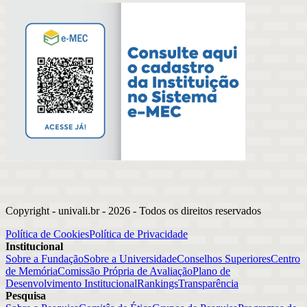
Copyright - univali.br -
2026
- Todos os direitos reservados
Política de Cookies
Política de Privacidade
Institucional
Sobre a Fundação
Sobre a Universidade
Conselhos Superiores
Centro
de Memória
Comissão Própria de Avaliação
Plano de
Desenvolvimento Institucional
Rankings
Transparência
Pesquisa