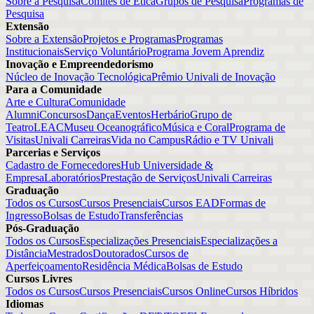
Sobre a Pesquisa
Comitês de Ética
Grupos de Pesquisa
Programas de
Pesquisa
Extensão
Sobre a Extensão
Projetos e Programas
Programas
Institucionais
Serviço Voluntário
Programa Jovem Aprendiz
Inovação e Empreendedorismo
Núcleo de Inovação Tecnológica
Prêmio Univali de Inovação
Para a Comunidade
Arte e Cultura
Comunidade
Alumni
Concursos
Dança
Eventos
Herbário
Grupo de
Teatro
LEAC
Museu Oceanográfico
Música e Coral
Programa de
Visitas
Univali Carreiras
Vida no Campus
Rádio e TV Univali
Parcerias e Serviços
Cadastro de Fornecedores
Hub Universidade &
Empresa
Laboratórios
Prestação de Serviços
Univali Carreiras
Graduação
Todos os Cursos
Cursos Presenciais
Cursos EAD
Formas de
Ingresso
Bolsas de Estudo
Transferências
Pós-Graduação
Todos os Cursos
Especializações Presenciais
Especializações a
Distância
Mestrados
Doutorados
Cursos de
Aperfeiçoamento
Residência Médica
Bolsas de Estudo
Cursos Livres
Todos os Cursos
Cursos Presenciais
Cursos Online
Cursos Híbridos
Idiomas