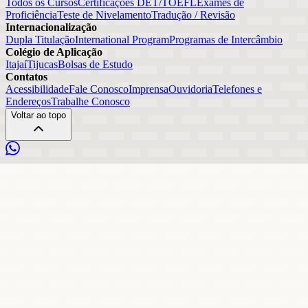
Todos os Cursos
Certificações DET/TOEFL
Exames de
Proficiência
Teste de Nivelamento
Tradução / Revisão
Internacionalização
Dupla Titulação
International Program
Programas de Intercâmbio
Colégio de Aplicação
Itajaí
Tijucas
Bolsas de Estudo
Contatos
Acessibilidade
Fale Conosco
Imprensa
Ouvidoria
Telefones e
Endereços
Trabalhe Conosco
Voltar ao topo