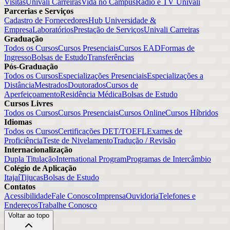
Visitas
Univali Carreiras
Vida no Campus
Rádio e TV Univali
Parcerias e Serviços
Cadastro de Fornecedores
Hub Universidade &
Empresa
Laboratórios
Prestação de Serviços
Univali Carreiras
Graduação
Todos os Cursos
Cursos Presenciais
Cursos EAD
Formas de
Ingresso
Bolsas de Estudo
Transferências
Pós-Graduação
Todos os Cursos
Especializações Presenciais
Especializações a
Distância
Mestrados
Doutorados
Cursos de
Aperfeiçoamento
Residência Médica
Bolsas de Estudo
Cursos Livres
Todos os Cursos
Cursos Presenciais
Cursos Online
Cursos Híbridos
Idiomas
Todos os Cursos
Certificações DET/TOEFL
Exames de
Proficiência
Teste de Nivelamento
Tradução / Revisão
Internacionalização
Dupla Titulação
International Program
Programas de Intercâmbio
Colégio de Aplicação
Itajaí
Tijucas
Bolsas de Estudo
Contatos
Acessibilidade
Fale Conosco
Imprensa
Ouvidoria
Telefones e
Endereços
Trabalhe Conosco
Voltar ao topo