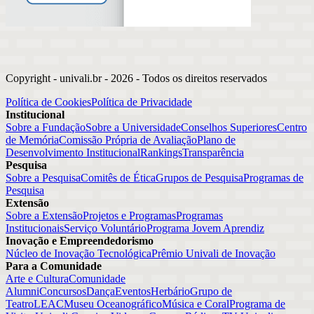
Copyright - univali.br -
2026
- Todos os direitos reservados
Política de Cookies
Política de Privacidade
Institucional
Sobre a Fundação
Sobre a Universidade
Conselhos Superiores
Centro
de Memória
Comissão Própria de Avaliação
Plano de
Desenvolvimento Institucional
Rankings
Transparência
Pesquisa
Sobre a Pesquisa
Comitês de Ética
Grupos de Pesquisa
Programas de
Pesquisa
Extensão
Sobre a Extensão
Projetos e Programas
Programas
Institucionais
Serviço Voluntário
Programa Jovem Aprendiz
Inovação e Empreendedorismo
Núcleo de Inovação Tecnológica
Prêmio Univali de Inovação
Para a Comunidade
Arte e Cultura
Comunidade
Alumni
Concursos
Dança
Eventos
Herbário
Grupo de
Teatro
LEAC
Museu Oceanográfico
Música e Coral
Programa de