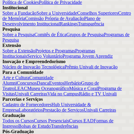
Política de Cookies
Política de Privacidade
Institucional
Sobre a Fundação
Sobre a Universidade
Conselhos Superiores
Centro
de Memória
Comissão Própria de Avaliação
Plano de
Desenvolvimento Institucional
Rankings
Transparência
Pesquisa
Sobre a Pesquisa
Comitês de Ética
Grupos de Pesquisa
Programas de
Pesquisa
Extensão
Sobre a Extensão
Projetos e Programas
Programas
Institucionais
Serviço Voluntário
Programa Jovem Aprendiz
Inovação e Empreendedorismo
Núcleo de Inovação Tecnológica
Prêmio Univali de Inovação
Para a Comunidade
Arte e Cultura
Comunidade
Alumni
Concursos
Dança
Eventos
Herbário
Grupo de
Teatro
LEAC
Museu Oceanográfico
Música e Coral
Programa de
Visitas
Univali Carreiras
Vida no Campus
Rádio e TV Univali
Parcerias e Serviços
Cadastro de Fornecedores
Hub Universidade &
Empresa
Laboratórios
Prestação de Serviços
Univali Carreiras
Graduação
Todos os Cursos
Cursos Presenciais
Cursos EAD
Formas de
Ingresso
Bolsas de Estudo
Transferências
Pós-Graduação