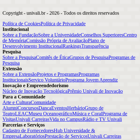
Copyright - univali.br -
2026
- Todos os direitos reservados
Política de Cookies
Política de Privacidade
Institucional
Sobre a Fundação
Sobre a Universidade
Conselhos Superiores
Centro
de Memória
Comissão Própria de Avaliação
Plano de
Desenvolvimento Institucional
Rankings
Transparência
Pesquisa
Sobre a Pesquisa
Comitês de Ética
Grupos de Pesquisa
Programas de
Pesquisa
Extensão
Sobre a Extensão
Projetos e Programas
Programas
Institucionais
Serviço Voluntário
Programa Jovem Aprendiz
Inovação e Empreendedorismo
Núcleo de Inovação Tecnológica
Prêmio Univali de Inovação
Para a Comunidade
Arte e Cultura
Comunidade
Alumni
Concursos
Dança
Eventos
Herbário
Grupo de
Teatro
LEAC
Museu Oceanográfico
Música e Coral
Programa de
Visitas
Univali Carreiras
Vida no Campus
Rádio e TV Univali
Parcerias e Serviços
Cadastro de Fornecedores
Hub Universidade &
Empresa
Laboratórios
Prestação de Serviços
Univali Carreiras