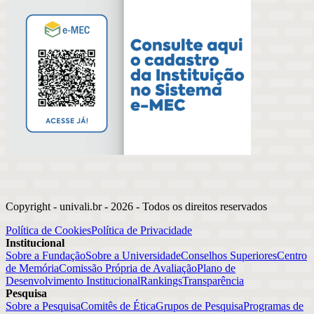
Copyright - univali.br -
2026
- Todos os direitos reservados
Política de Cookies
Política de Privacidade
Institucional
Sobre a Fundação
Sobre a Universidade
Conselhos Superiores
Centro
de Memória
Comissão Própria de Avaliação
Plano de
Desenvolvimento Institucional
Rankings
Transparência
Pesquisa
Sobre a Pesquisa
Comitês de Ética
Grupos de Pesquisa
Programas de