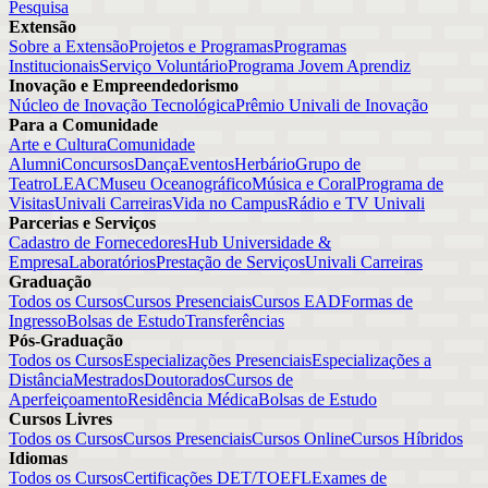
Pesquisa
Extensão
Sobre a Extensão
Projetos e Programas
Programas
Institucionais
Serviço Voluntário
Programa Jovem Aprendiz
Inovação e Empreendedorismo
Núcleo de Inovação Tecnológica
Prêmio Univali de Inovação
Para a Comunidade
Arte e Cultura
Comunidade
Alumni
Concursos
Dança
Eventos
Herbário
Grupo de
Teatro
LEAC
Museu Oceanográfico
Música e Coral
Programa de
Visitas
Univali Carreiras
Vida no Campus
Rádio e TV Univali
Parcerias e Serviços
Cadastro de Fornecedores
Hub Universidade &
Empresa
Laboratórios
Prestação de Serviços
Univali Carreiras
Graduação
Todos os Cursos
Cursos Presenciais
Cursos EAD
Formas de
Ingresso
Bolsas de Estudo
Transferências
Pós-Graduação
Todos os Cursos
Especializações Presenciais
Especializações a
Distância
Mestrados
Doutorados
Cursos de
Aperfeiçoamento
Residência Médica
Bolsas de Estudo
Cursos Livres
Todos os Cursos
Cursos Presenciais
Cursos Online
Cursos Híbridos
Idiomas
Todos os Cursos
Certificações DET/TOEFL
Exames de