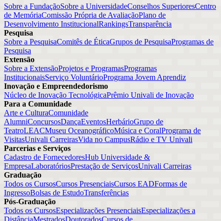
Sobre a Fundação
Sobre a Universidade
Conselhos Superiores
Centro
de Memória
Comissão Própria de Avaliação
Plano de
Desenvolvimento Institucional
Rankings
Transparência
Pesquisa
Sobre a Pesquisa
Comitês de Ética
Grupos de Pesquisa
Programas de
Pesquisa
Extensão
Sobre a Extensão
Projetos e Programas
Programas
Institucionais
Serviço Voluntário
Programa Jovem Aprendiz
Inovação e Empreendedorismo
Núcleo de Inovação Tecnológica
Prêmio Univali de Inovação
Para a Comunidade
Arte e Cultura
Comunidade
Alumni
Concursos
Dança
Eventos
Herbário
Grupo de
Teatro
LEAC
Museu Oceanográfico
Música e Coral
Programa de
Visitas
Univali Carreiras
Vida no Campus
Rádio e TV Univali
Parcerias e Serviços
Cadastro de Fornecedores
Hub Universidade &
Empresa
Laboratórios
Prestação de Serviços
Univali Carreiras
Graduação
Todos os Cursos
Cursos Presenciais
Cursos EAD
Formas de
Ingresso
Bolsas de Estudo
Transferências
Pós-Graduação
Todos os Cursos
Especializações Presenciais
Especializações a
Distância
Mestrados
Doutorados
Cursos de