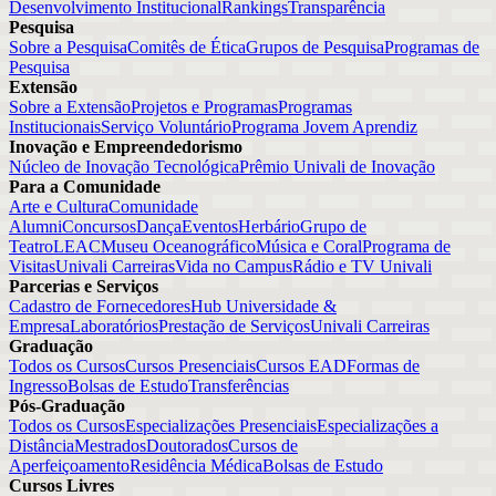
Desenvolvimento Institucional
Rankings
Transparência
Pesquisa
Sobre a Pesquisa
Comitês de Ética
Grupos de Pesquisa
Programas de
Pesquisa
Extensão
Sobre a Extensão
Projetos e Programas
Programas
Institucionais
Serviço Voluntário
Programa Jovem Aprendiz
Inovação e Empreendedorismo
Núcleo de Inovação Tecnológica
Prêmio Univali de Inovação
Para a Comunidade
Arte e Cultura
Comunidade
Alumni
Concursos
Dança
Eventos
Herbário
Grupo de
Teatro
LEAC
Museu Oceanográfico
Música e Coral
Programa de
Visitas
Univali Carreiras
Vida no Campus
Rádio e TV Univali
Parcerias e Serviços
Cadastro de Fornecedores
Hub Universidade &
Empresa
Laboratórios
Prestação de Serviços
Univali Carreiras
Graduação
Todos os Cursos
Cursos Presenciais
Cursos EAD
Formas de
Ingresso
Bolsas de Estudo
Transferências
Pós-Graduação
Todos os Cursos
Especializações Presenciais
Especializações a
Distância
Mestrados
Doutorados
Cursos de
Aperfeiçoamento
Residência Médica
Bolsas de Estudo
Cursos Livres