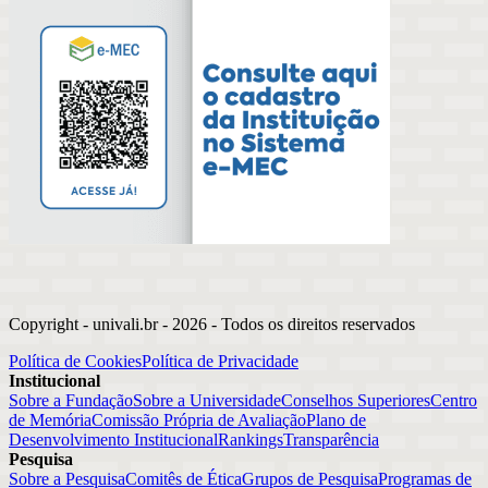
Copyright - univali.br -
2026
- Todos os direitos reservados
Política de Cookies
Política de Privacidade
Institucional
Sobre a Fundação
Sobre a Universidade
Conselhos Superiores
Centro
de Memória
Comissão Própria de Avaliação
Plano de
Desenvolvimento Institucional
Rankings
Transparência
Pesquisa
Sobre a Pesquisa
Comitês de Ética
Grupos de Pesquisa
Programas de