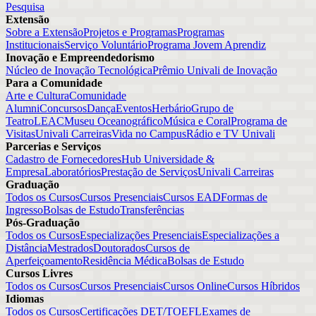
Pesquisa
Extensão
Sobre a Extensão
Projetos e Programas
Programas
Institucionais
Serviço Voluntário
Programa Jovem Aprendiz
Inovação e Empreendedorismo
Núcleo de Inovação Tecnológica
Prêmio Univali de Inovação
Para a Comunidade
Arte e Cultura
Comunidade
Alumni
Concursos
Dança
Eventos
Herbário
Grupo de
Teatro
LEAC
Museu Oceanográfico
Música e Coral
Programa de
Visitas
Univali Carreiras
Vida no Campus
Rádio e TV Univali
Parcerias e Serviços
Cadastro de Fornecedores
Hub Universidade &
Empresa
Laboratórios
Prestação de Serviços
Univali Carreiras
Graduação
Todos os Cursos
Cursos Presenciais
Cursos EAD
Formas de
Ingresso
Bolsas de Estudo
Transferências
Pós-Graduação
Todos os Cursos
Especializações Presenciais
Especializações a
Distância
Mestrados
Doutorados
Cursos de
Aperfeiçoamento
Residência Médica
Bolsas de Estudo
Cursos Livres
Todos os Cursos
Cursos Presenciais
Cursos Online
Cursos Híbridos
Idiomas
Todos os Cursos
Certificações DET/TOEFL
Exames de