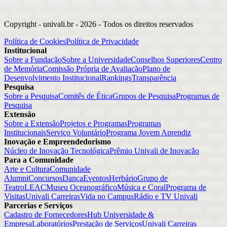
Copyright - univali.br -
2026
- Todos os direitos reservados
Política de Cookies
Política de Privacidade
Institucional
Sobre a Fundação
Sobre a Universidade
Conselhos Superiores
Centro
de Memória
Comissão Própria de Avaliação
Plano de
Desenvolvimento Institucional
Rankings
Transparência
Pesquisa
Sobre a Pesquisa
Comitês de Ética
Grupos de Pesquisa
Programas de
Pesquisa
Extensão
Sobre a Extensão
Projetos e Programas
Programas
Institucionais
Serviço Voluntário
Programa Jovem Aprendiz
Inovação e Empreendedorismo
Núcleo de Inovação Tecnológica
Prêmio Univali de Inovação
Para a Comunidade
Arte e Cultura
Comunidade
Alumni
Concursos
Dança
Eventos
Herbário
Grupo de
Teatro
LEAC
Museu Oceanográfico
Música e Coral
Programa de
Visitas
Univali Carreiras
Vida no Campus
Rádio e TV Univali
Parcerias e Serviços
Cadastro de Fornecedores
Hub Universidade &
Empresa
Laboratórios
Prestação de Serviços
Univali Carreiras