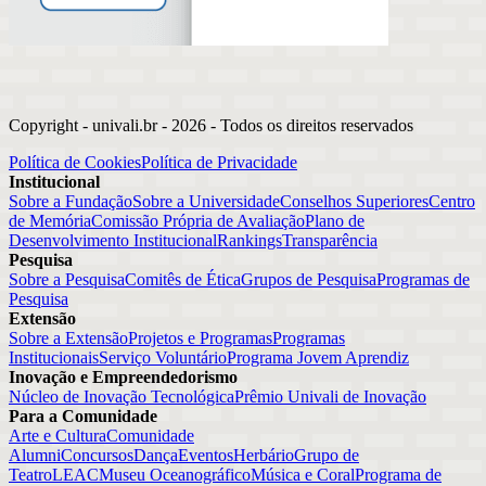
Copyright - univali.br -
2026
- Todos os direitos reservados
Política de Cookies
Política de Privacidade
Institucional
Sobre a Fundação
Sobre a Universidade
Conselhos Superiores
Centro
de Memória
Comissão Própria de Avaliação
Plano de
Desenvolvimento Institucional
Rankings
Transparência
Pesquisa
Sobre a Pesquisa
Comitês de Ética
Grupos de Pesquisa
Programas de
Pesquisa
Extensão
Sobre a Extensão
Projetos e Programas
Programas
Institucionais
Serviço Voluntário
Programa Jovem Aprendiz
Inovação e Empreendedorismo
Núcleo de Inovação Tecnológica
Prêmio Univali de Inovação
Para a Comunidade
Arte e Cultura
Comunidade
Alumni
Concursos
Dança
Eventos
Herbário
Grupo de
Teatro
LEAC
Museu Oceanográfico
Música e Coral
Programa de