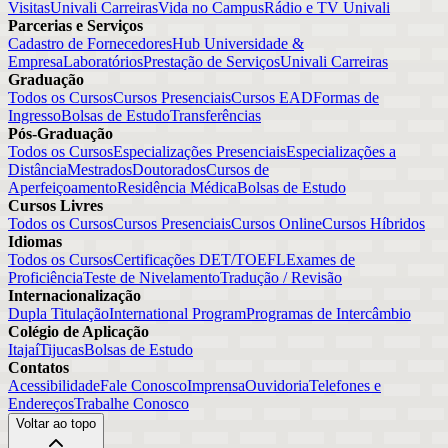
Visitas
Univali Carreiras
Vida no Campus
Rádio e TV Univali
Parcerias e Serviços
Cadastro de Fornecedores
Hub Universidade &
Empresa
Laboratórios
Prestação de Serviços
Univali Carreiras
Graduação
Todos os Cursos
Cursos Presenciais
Cursos EAD
Formas de
Ingresso
Bolsas de Estudo
Transferências
Pós-Graduação
Todos os Cursos
Especializações Presenciais
Especializações a
Distância
Mestrados
Doutorados
Cursos de
Aperfeiçoamento
Residência Médica
Bolsas de Estudo
Cursos Livres
Todos os Cursos
Cursos Presenciais
Cursos Online
Cursos Híbridos
Idiomas
Todos os Cursos
Certificações DET/TOEFL
Exames de
Proficiência
Teste de Nivelamento
Tradução / Revisão
Internacionalização
Dupla Titulação
International Program
Programas de Intercâmbio
Colégio de Aplicação
Itajaí
Tijucas
Bolsas de Estudo
Contatos
Acessibilidade
Fale Conosco
Imprensa
Ouvidoria
Telefones e
Endereços
Trabalhe Conosco
Voltar ao topo