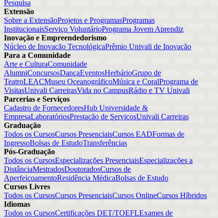
Pesquisa
Extensão
Sobre a Extensão
Projetos e Programas
Programas
Institucionais
Serviço Voluntário
Programa Jovem Aprendiz
Inovação e Empreendedorismo
Núcleo de Inovação Tecnológica
Prêmio Univali de Inovação
Para a Comunidade
Arte e Cultura
Comunidade
Alumni
Concursos
Dança
Eventos
Herbário
Grupo de
Teatro
LEAC
Museu Oceanográfico
Música e Coral
Programa de
Visitas
Univali Carreiras
Vida no Campus
Rádio e TV Univali
Parcerias e Serviços
Cadastro de Fornecedores
Hub Universidade &
Empresa
Laboratórios
Prestação de Serviços
Univali Carreiras
Graduação
Todos os Cursos
Cursos Presenciais
Cursos EAD
Formas de
Ingresso
Bolsas de Estudo
Transferências
Pós-Graduação
Todos os Cursos
Especializações Presenciais
Especializações a
Distância
Mestrados
Doutorados
Cursos de
Aperfeiçoamento
Residência Médica
Bolsas de Estudo
Cursos Livres
Todos os Cursos
Cursos Presenciais
Cursos Online
Cursos Híbridos
Idiomas
Todos os Cursos
Certificações DET/TOEFL
Exames de