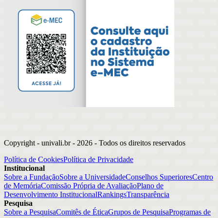
Copyright - univali.br -
2026
- Todos os direitos reservados
Política de Cookies
Política de Privacidade
Institucional
Sobre a Fundação
Sobre a Universidade
Conselhos Superiores
Centro
de Memória
Comissão Própria de Avaliação
Plano de
Desenvolvimento Institucional
Rankings
Transparência
Pesquisa
Sobre a Pesquisa
Comitês de Ética
Grupos de Pesquisa
Programas de